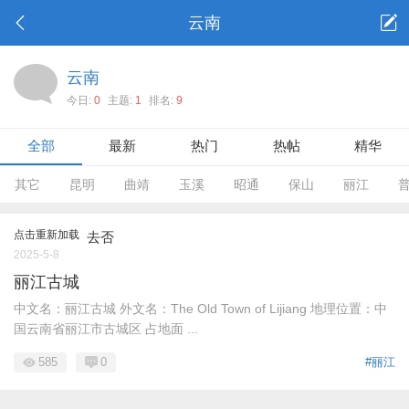
云南
云南
今日:
0
主题:
1
排名:
9
全部
最新
热门
热帖
精华
其它
昆明
曲靖
玉溪
昭通
保山
丽江
点击重新加载
去否
2025-5-8
丽江古城
中文名：丽江古城 外文名：The Old Town of Lijiang 地理位置：中
国云南省丽江市古城区 占地面 ...
585
0
#丽江