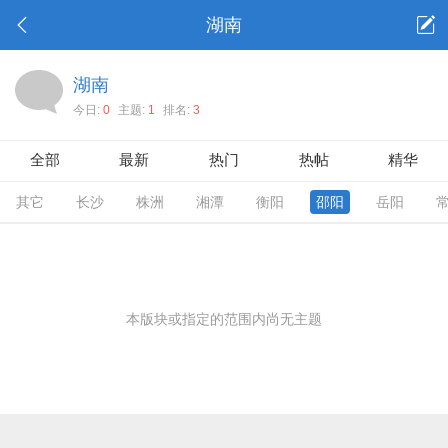
湖南
湖南
今日:
0
主题:
1
排名:
3
全部
最新
热门
热帖
精华
其它
长沙
株洲
湘潭
衡阳
邵阳
岳阳
本版块或指定的范围内尚无主题