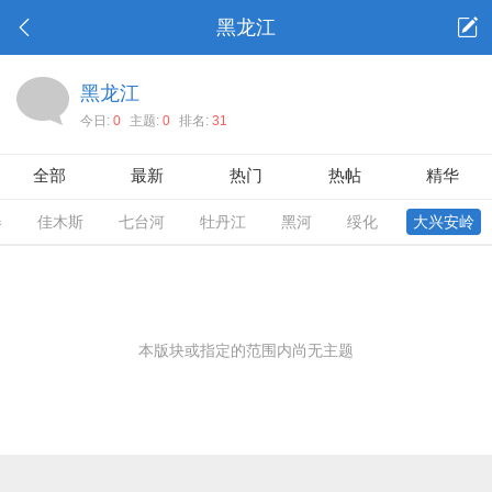
黑龙江
黑龙江
今日:
0
主题:
0
排名:
31
全部
最新
热门
热帖
精华
春
佳木斯
七台河
牡丹江
黑河
绥化
大兴安岭
本版块或指定的范围内尚无主题