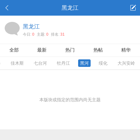
黑龙江
黑龙江
今日:
0
主题:
0
排名:
31
全部
最新
热门
热帖
精华
春
佳木斯
七台河
牡丹江
黑河
绥化
大兴安岭
本版块或指定的范围内尚无主题