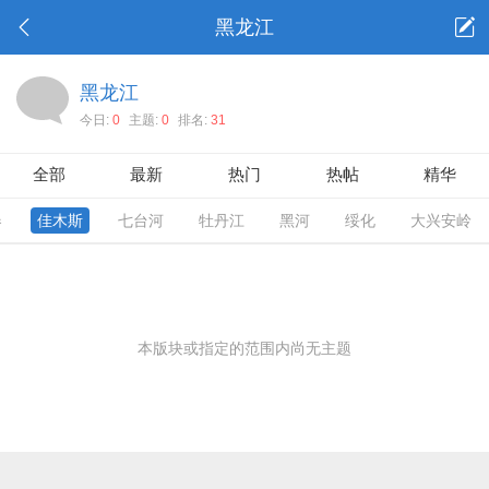
黑龙江
黑龙江
今日:
0
主题:
0
排名:
31
全部
最新
热门
热帖
精华
春
佳木斯
七台河
牡丹江
黑河
绥化
大兴安岭
本版块或指定的范围内尚无主题