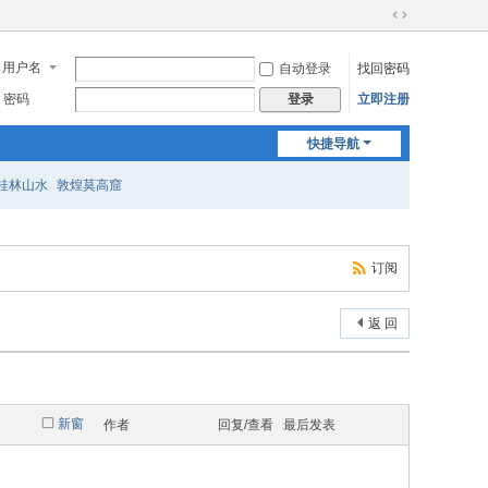
切
换
用户名
自动登录
找回密码
到
宽
密码
立即注册
登录
版
快捷导航
桂林山水
敦煌莫高窟
订阅
返 回
新窗
作者
回复/查看
最后发表