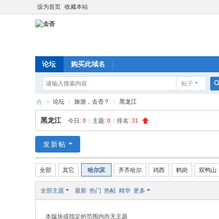
设为首页
收藏本站
论坛
购买此域名
帖子
»
论坛
›
旅游，去否？
›
黑龙江
去
黑龙江
今日:
0
|
主题:
0
|
排名:
31
否
发新帖
全部
其它
哈尔滨
齐齐哈尔
鸡西
鹤岗
双鸭山
全部主题
最新
热门
热帖
精华
更多
本版块或指定的范围内尚无主题