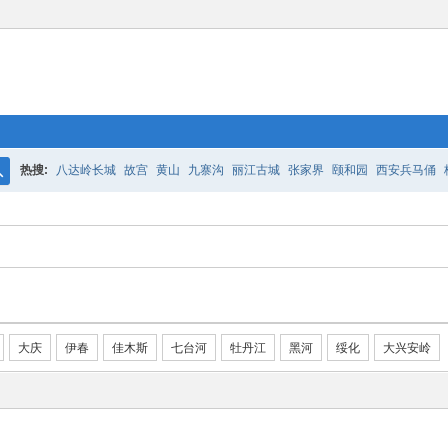
热搜:
八达岭长城
故宫
黄山
九寨沟
丽江古城
张家界
颐和园
西安兵马俑
搜
索
大庆
伊春
佳木斯
七台河
牡丹江
黑河
绥化
大兴安岭