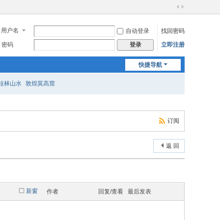
切
换
用户名
自动登录
找回密码
到
宽
密码
立即注册
登录
版
快捷导航
桂林山水
敦煌莫高窟
订阅
返 回
新窗
作者
回复/查看
最后发表