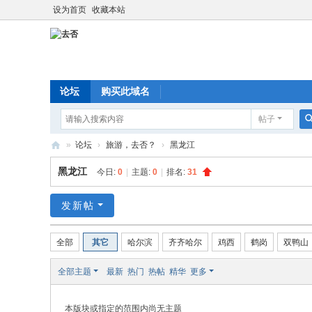
设为首页
收藏本站
论坛
购买此域名
帖子
»
论坛
›
旅游，去否？
›
黑龙江
去
黑龙江
今日:
0
|
主题:
0
|
排名:
31
否
发新帖
全部
其它
哈尔滨
齐齐哈尔
鸡西
鹤岗
双鸭山
全部主题
最新
热门
热帖
精华
更多
本版块或指定的范围内尚无主题