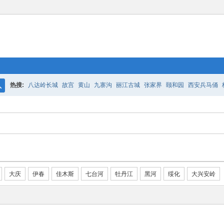
热搜:
八达岭长城
故宫
黄山
九寨沟
丽江古城
张家界
颐和园
西安兵马俑
搜
索
大庆
伊春
佳木斯
七台河
牡丹江
黑河
绥化
大兴安岭